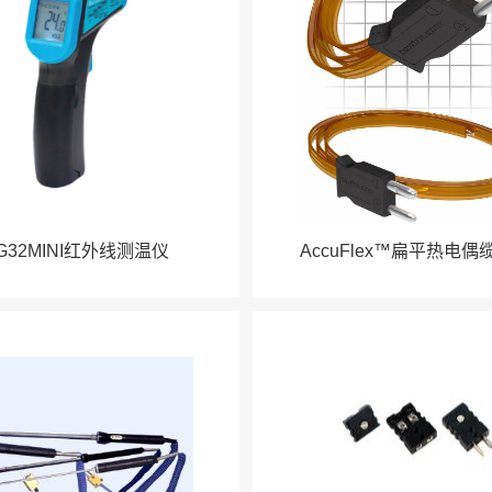
G32MINI红外线测温仪
AccuFlex™扁平热电偶