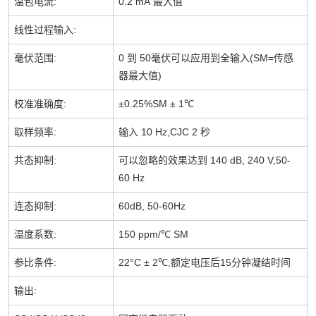
温包电流
:
0.2 mA
最大值
线性过程输入
:
毫伏范围
:
0
到
50
毫伏可以应用到全输入
(SM=
传感
器最大值
)
校准准确度
:
±0.25%SM ± 1℃
取样频率
:
输入
10 Hz,CJC 2
秒
共态抑制
:
可以忽略的效果达到
140 dB, 240 V,50-
60 Hz
连态抑制
:
60dB, 50-60Hz
温度系数
:
150 ppm/℃ SM
参比条件
:
22°C
± 2℃,
额定电压后
15
分钟凝结时间
输出
: