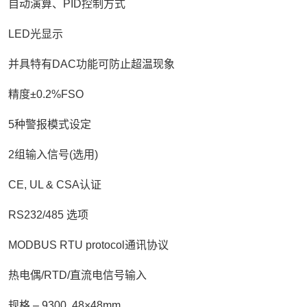
自动演算、
PID
控制方式
LED
光显示
并具特有
DAC
功能可防止超温现象
精度
±0.2%FSO
5
种警报模式设定
2
组输入信号
(
选用
)
CE, UL & CSA
认证
RS232/485
选项
MODBUS RTU protocol
通讯协议
热电偶
/RTD/
直流电信号输入
规格
– 9300 48×48mm