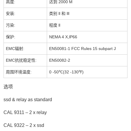
高度
:
达到
2000 M
安装
:
类别
ll
和
lll
污染
:
程度
ll
保护
:
NEMA 4 X,lP66
EMC
辐射
:
EN50081-1 FCC Rules 15 subpart J
EMC
抗扰稳定性
:
EN50082-2
周围环境温度
:
0 -50℃(32 -130℉)
选项
ssd
& relay as standard
CAL
9311 – 2 x relay
CAL
9322 – 2 x ssd