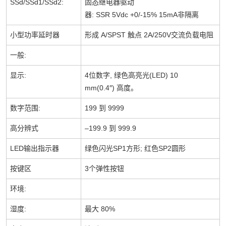
SSd/SSd1/SSd2:
固态继电器驱动
器
: SSR 5Vdc +0/-15% 15mA
非隔离
小型功率延时器
形成
A/SPST
触点
2A/250V
交流负载电阻
一般
:
显示
:
4
位数字
,
绿色高亮光
(LED) 10
mm(0.4″)
高度。
数字范围
:
199
到
9999
高分辨式
–199.9
到
999.9
LED
输出指示器
绿色闪光
SP1
方形
;
红色
SP2
圆形
按键区
3
个弹性按钮
环境
:
湿度
:
最大
80%