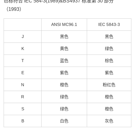
色标符合
IEC 584-3(1989)&BS4937
标准第
30
部分
（
1993
）
ANSI MC96.1
IEC 5843-3
J
黑色
黑色
K
黄色
绿色
T
蓝色
棕色
E
紫色
紫色
N
橙色
粉红色
R
绿色
橙色
S
绿色
橙色
B
白色
灰色