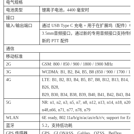
电气规格
电池类型
锂离子电池，
4400
毫安时
接口
输入
/
输出端口
通过
USB Type C
充电
+
用于在扩展坞（配件）中
3.5mm
音频接口，通过新的专用音频接口支持传统
新的
PTT
配件
通信
移动标准
2G
GSM: 800 / 850 / 900 / 1800 / 1900 MHz
3G
WCDMA: B1, B2, B4, B5, B8 (850 / 900 / 1700 / 19
4G
LTE: B1, B2, B3, B4, B5, B7, B8, B12, B13, B14, B
B26, B28,
B29, B30, B34, B38, B39, B40, B41, B42, B43, B48,
5G
NR: n1, n2, n3, n5, n7, n8, n12, n13, n14, n18, n20, 
n48,n66, n71, n77, n78, n79
WLAN
6E ready, 802.11a/b/g/n/ac/ax/e/k/r/v, support for Ent
蓝牙
5.2
，支持低功耗
GPS
传感器
GPS
、
GLONASS
、
Galileo
、
QZSS
、
BeiDou