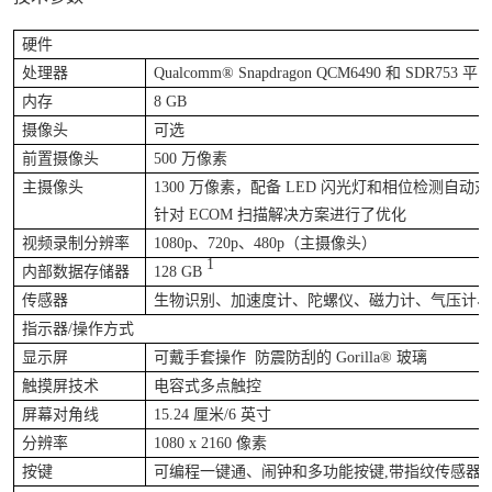
硬件
处理器
Qualcomm® Snapdragon QCM6490
和
SDR753
平
内存
8 GB
摄像头
可选
前置摄像头
500
万像素
主摄像头
1300
万像素，配备
LED
闪光灯和相位检测自动对
针对
ECOM
扫描解决方案进行了优化
视频录制分辨率
1080p
、
720p
、
480p
（主摄像头）
1
内部数据存储器
128 GB
传感器
生物识别、加速度计、陀螺仪、磁力计、气压计
指示器
/
操作方式
显示屏
可戴手套操作
防震防刮的
Gorilla®
玻璃
触摸屏技术
电容式多点触控
屏幕对角线
15.24
厘米
/6
英寸
分辨率
1080 x 2160
像素
按键
可编程一键通、闹钟和多功能按键
,
带指纹传感器