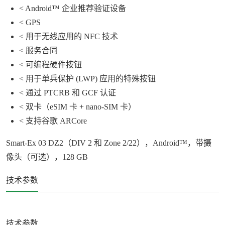
< Android
™
企业推荐验证设备
< GPS
<
用于无线应用的
NFC
技术
<
服务合同
<
可编程硬件按钮
<
用于单兵保护
(LWP)
应用的特殊按钮
<
通过
PTCRB
和
GCF
认证
<
双卡（
eSIM
卡
+ nano-SIM
卡）
<
支持谷歌
ARCore
Smart-Ex 03 DZ2
（
DIV 2
和
Zone 2/22
），
Android
™，带摄
像头（可选），
128 GB
技术参数
技术参数