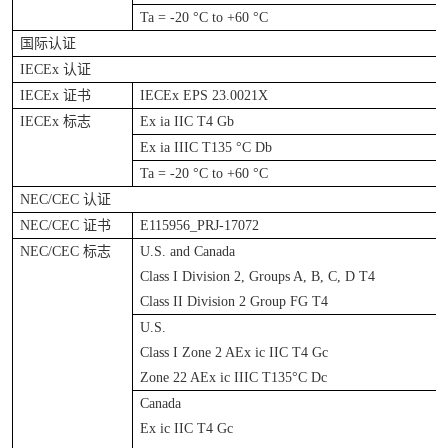
Ta = -20 °C to +60 °C
国际认证
IECEx
认证
IECEx
证书
IECEx EPS 23.0021X
IECEx
标志
Ex ia IIC T4 Gb
Ex ia IIIC T135 °C Db
Ta = -20 °C to +60 °C
NEC/CEC
认证
NEC/CEC
证书
E115956_PRJ-17072
NEC/CEC
标志
U.S. and Canada
Class I Division 2, Groups A, B, C, D T4
Class II Division 2 Group FG T4
U.S.
Class I Zone 2 AEx ic IIC T4 Gc
Zone 22 AEx ic IIIC T135°C Dc
Canada
Ex ic IIC T4 Gc