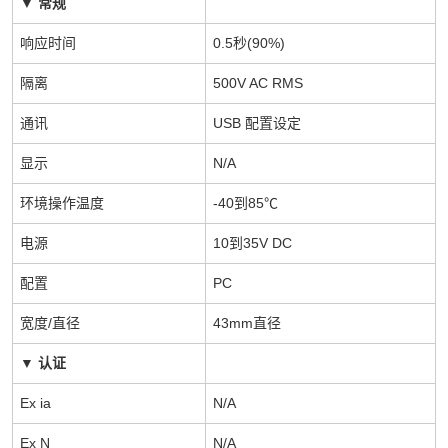
▼
常规
响应时间
0.5秒(90%)
隔离
500V AC RMS
通讯
USB
配置设定
显示
N/A
环境操作温度
-40到85℃
电源
10到35V DC
配置
PC
宽度/直径
43mm直径
▼
认证
Ex ia
N/A
Ex N
N/A