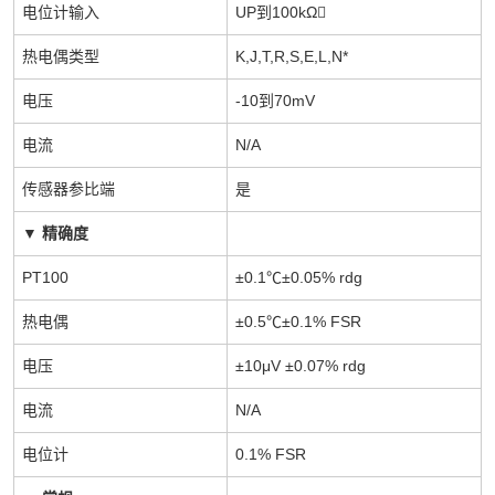
电位计输入
UP到100kΩ
热电偶类型
K,J,T,R,S,E,L,N*
电压
-10到70mV
电流
N/A
传感器参比端
是
▼
精确度
PT100
±0.1℃±0.05% rdg
热电偶
±0.5℃±0.1% FSR
电压
±10μV ±0.07% rdg
电流
N/A
电位计
0.1% FSR