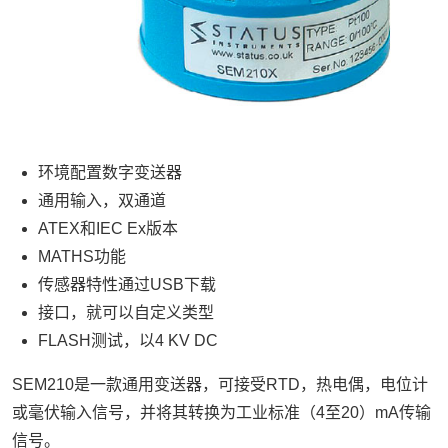
环境配置数字变送器
通用输入，双通道
ATEX
和
IEC Ex
版本
MATHS
功能
传感器特性通过
USB
下载
接口，就可以自定义类型
FLASH
测试，以
4 KV DC
SEM210
是一款通用变送器，可接受
RTD
，热电偶，电位计
或毫伏输入信号，并将其转换为工业标准（
4
至
20
）
mA
传输
信号。