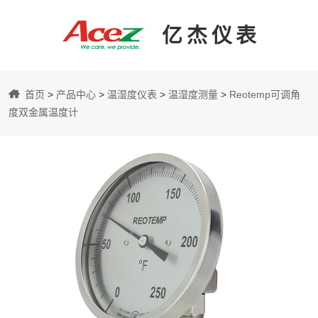
亿杰仪表
亿
首页
>
产品中心
>
温湿度仪表
>
温湿度测量
>
Reotemp可调角
杰
度双金属温度计
仪
表