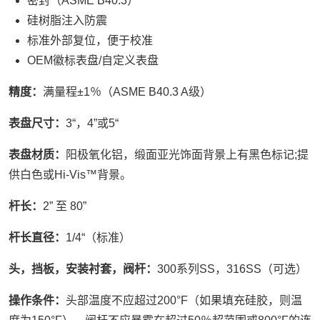
密封（ASME B40.3）
硅树脂注入防震
标准外部复位，便于校准
OEM徽标表盘/自定义表盘
精度：
满量程±1％（ASME B40.3 A级）
表盘尺寸：
3“，4”或5“
表盘材质：
阳极氧化铝，缎面亚光饰面背景上有黑色标记;提
供白色或Hi-Vis™背景。
杆长：
2” 至 80”
杆长直径：
1/4“（标准）
头，挡板，安装衬套，阀杆：
300系列SS，316SS（可选）
操作条件：
头部温度不应超过200°F（如果填充硅胶，则温