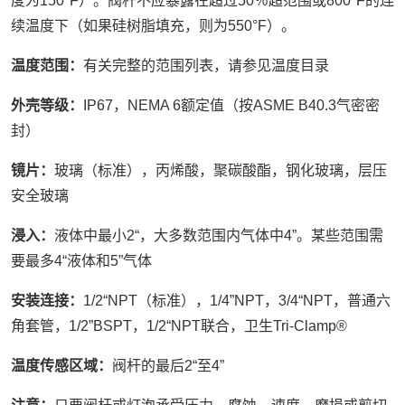
度为150°F）。阀杆不应暴露在超过50％超范围或800°F的连
续温度下（如果硅树脂填充，则为550°F）。
温度范围：
有关完整的范围列表，请参见温度目录
外壳等级：
IP67，NEMA 6额定值（按ASME B40.3气密密
封）
镜片：
玻璃（标准），丙烯酸，聚碳酸酯，钢化玻璃，层压
安全玻璃
浸入：
液体中最小2“，大多数范围内气体中4”。某些范围需
要最多4“液体和5”气体
安装连接：
1/2“NPT（标准），1/4”NPT，3/4“NPT，普通六
角套管，1/2”BSPT，1/2“NPT联合，卫生Tri-Clamp®
温度传感区域：
阀杆的最后2“至4”