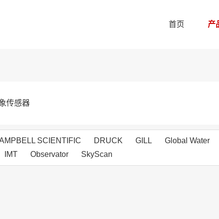
首页
产
象传感器
AMPBELL SCIENTIFIC
DRUCK
GILL
Global Water
IMT
Observator
SkyScan