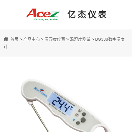
亿杰仪表
亿
首页
>
产品中心
>
温湿度仪表
>
温湿度测量
>
BG338数字温度
杰
计
仪
表