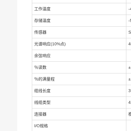
工作温度
-
存储温度
-
传感器
S
光谱响应(10%点)
余弦响应
％读数
±
％的满量程
±
缆线长度
3
线缆类型
连接器
I/O规格