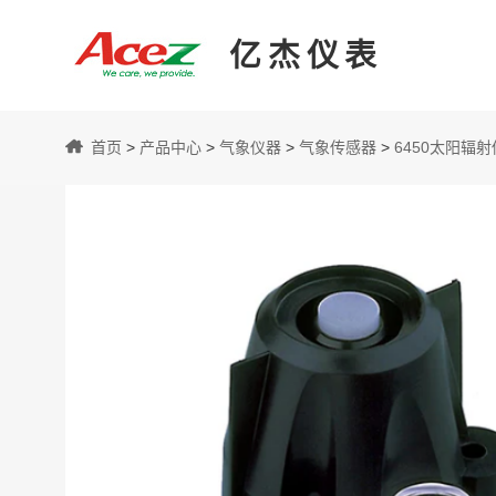
亿杰仪表
亿
首页
>
产品中心
>
气象仪器
>
气象传感器
>
6450太阳辐
杰
仪
表