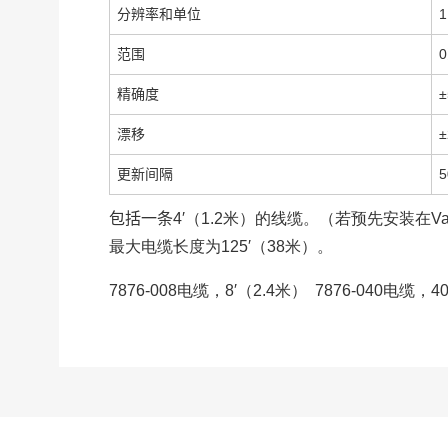
分辨率和单位
1
范围
0
精确度
±
漂移
更新间隔
5
包括一条
4′（1.2米）的线缆。（若预先安装在Va
最大电缆长度为125′（38米）。
7876-008电缆，8′（2.4米） 7876-040电缆，4