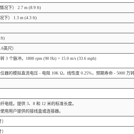
情况下）
2.7 m (8.9 ft)
况下）
1.3 m (4.3 ft)
ft)
.6
英尺）
每转
3
个脉冲。
1800 rpm (90 Hz) = 15.0 m/s (33.6 mph)
电位器的模拟直流电压
-
电阻
10K Ω
，线性度
0.25%
，预期寿命
- 5000
万
尾纤电缆。提供
3
、
8
和
12
米的标准长度。
以使用用户提供的接线盒或连接器。
寸）
寸）