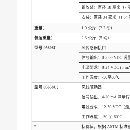
螺旋桨：直径
18
厘米（
7
安装：直径
34
毫米（
1.34
重量：
1.0
公斤（
2.2
磅）
装运重量：
2.3
公斤（
5
磅）
型号
05608C
风传感器接口
信号输出：
0-5.00 VDC
满
电源要求：
8-24 VDC (5 m
工作温度：
-50
至
60
℃
型号
05638C
：
风线驱动器
信号输出：
4-20 mA
满量程
电源要求：
12-30 VDC
（最
工作温度：
-50
至
60°C
*
标称值，根据
ASTM
标准