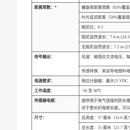
距离常数：
*
螺旋桨距离常数（
63%
覆盖
叶片延迟距离（
50%
覆盖情
阻尼比：
0.3
阻尼自然波长：
7.4 m (24.3 
无阻尼自然波长：
7.2 m (23
信号输出：
风速：磁感应交流电压，
传感转换：来自导电塑料
电源要求：
电位计励磁：最大
15 VDC
工作温度：
-50
至
60
℃
传感器电缆：
提供用于电气连接的防水
对于更长的电缆长度，可
尺寸：
总高度：
37
厘米（
14.6
英
总长度：
55
厘米（
21.7
英