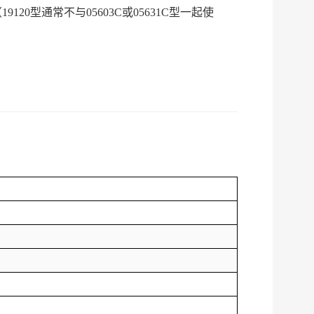
（
19120
型通常不与
05603C
或
05631C
型一起使