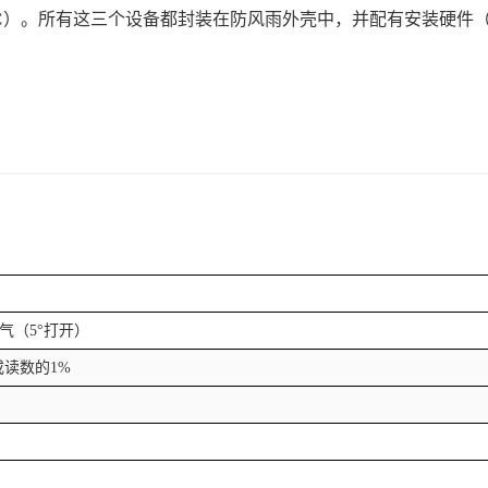
C
）。所有这三个设备都封装在防风雨外壳中，并配有安装硬件
气（
5°
打开）
或读数的
1%